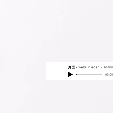
庭園 - waltz in eden
AMIK
00:00